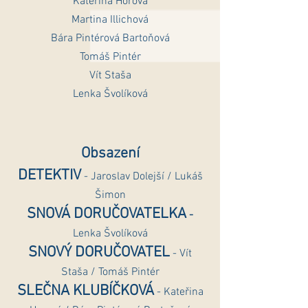
Kateřina Horová
Martina Illichová
Bára Pintérová Bartoňová
Tomáš Pintér
Vít Staša
Lenka Švolíková
Obsazení
DETEKTIV
- Jaroslav Dolejší / Lukáš
Šimon
SNOVÁ DORUČOVATELKA
-
Lenka Švolíková
SNOVÝ DORUČOVATEL
- Vít
Staša / Tomáš Pintér
SLEČNA KLUBÍČKOVÁ
- Kateřina