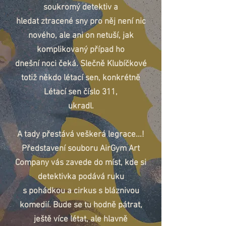
soukromý detektiv a
hledat ztracené sny pro něj není nic
nového, ale ani on netuší, jak
komplikovaný případ ho
dnešní noci čeká. Slečně Klubíčkové
totiž někdo létací sen, konkrétně
Létací sen číslo 311,
ukradl.
A tady přestává veškerá legrace...!
Představení souboru AirGym Art
Company vás zavede do míst, kde si
detektivka podává ruku
s pohádkou a cirkus s bláznivou
komedií. Bude se tu hodně pátrat,
ještě více létat, ale hlavně